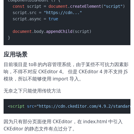
componentDidMount () {

const
 script = 
document
.
createElement
(
"script"
)

  script.
src
 = 
"https://cdn..."
  script.
async
 = 
true
document
.
body
.
appendChild
(script)

}
应用场景
目前项目是 toB 的内容管理系统，由于某些不可抗力因素影
响，不得不对应 CKEditor 4。 但是 CKEditor 4 并不支持 JS
模块，所以不能够使用 import 导入。
无奈之下只能使用传统方法
<
script
src
=
"https://cdn.ckeditor.com/4.9.2/standard
因为只有部分页面使用 CKEditor，在 index.html 中引入
CKEditor 的静态文件有点过分了。