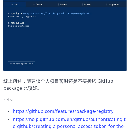
综上所述，我建议个人项目暂时还是不要折腾 GitHub
package 比较好。
refs:
https://github.com/features/package-registry
https://help.github.com/en/github/authenticating-t
o-github/creating-a-personal-access-token-for-the-