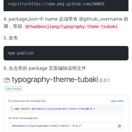
registry=https://npm.pkg.github.com/OWNER
4. package.json 中 name 必须带有 @github_username 前
缀，形如
@thaddeusjiang/typography-theme-tsubaki
5. 发布
npm publish
6. 去仓库的 package 页面编辑说明文件