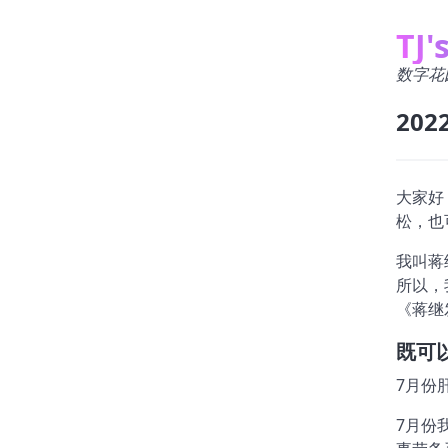
TJ'
数字花
20
大家好
松，也
我叫蒋
所以，
《蒋继
既可
7月份
7月份我