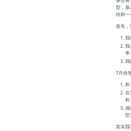
事劳务
型，基
待和一
首先，
我
我
率
我
7月份
和
在
和
感
型
其实我