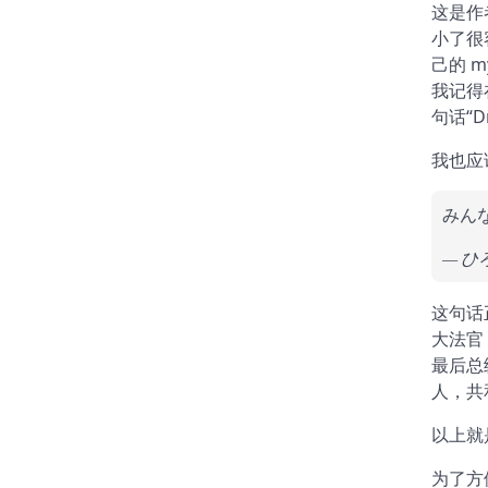
这是作者
小了很
己的 m
我记得在 
句话“Dra
我也应该
みん
ひ
这句话
大法官
最后总
人，共
以上就
为了方