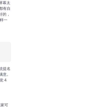
机屏幕太
都有自
挺好的，
这这样一
统提名
满意。
 4
大家可