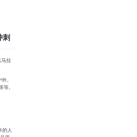
冲刺
以马拉
户外。
等等。
日本的人