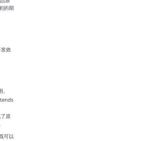
产品原
初的期
开发效
用。
ends
成了原
。
既可以