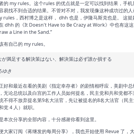
的 my rules。这个rules 的优点就是一定可以找到结果，手
容易找不到合适的结果。不管对不对，我发现像这种成功过的人
y rules，西村博之是这样， dhh 也是，伊隆马斯克也是。 这
dhh 的《It Doesn't Have to Be Crazy at Work》中也有
w a Line in the Sand.”
有自己的 my rules。
なが満足する解決策はない、解決策は必ず誰か損する
ろゆき
正好和最近在看的美剧《指定幸存者》的剧情相呼应，美剧中总
，无论总统以及白宫的工作人员如何提名，民主党和共和党都不
统不得不放弃提名第9名大法官，先让被提名的8名大法官（民主党
和党 4 人）就职。
是本次分享的全部内容，十分感谢你看到这里。
便大家订阅《蒋继发的每周分享》，我也开始使用 Revue 了，