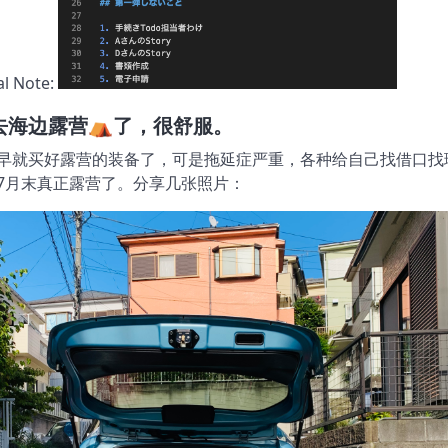
al Note:
去海边露营⛺️了，很舒服。
早就买好露营的装备了，可是拖延症严重，各种给自己找借口找
7月末真正露营了。分享几张照片：