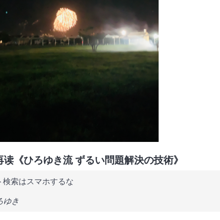
再读《ひろゆき流 ずるい問題解決の技術》
ト検索はスマホするな
ろゆき