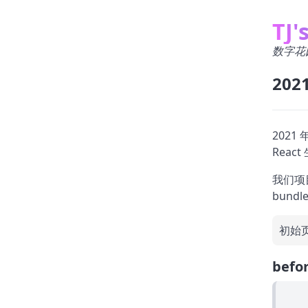
TJ'
数字花
202
202
Reac
我们项目
bun
初始页
befo