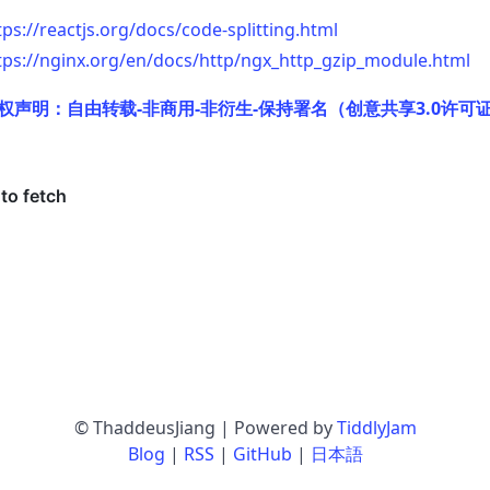
tps://reactjs.org/docs/code-splitting.html
tps://nginx.org/en/docs/http/ngx_http_gzip_module.html
权声明：自由转载-非商用-非衍生-保持署名（创意共享3.0许可
© ThaddeusJiang | Powered by
TiddlyJam
Blog
|
RSS
|
GitHub
|
日本語