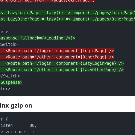
nst LazyLoginPage = lazy(() => import('./pages/LoginPage
nst LazyOtherPage = lazy(() => import('./pages/OtherPage
Suspense fallback={<Loading />}>
   <Route path="/login" component={LoginPage} />
   <Route path="/other" component={OtherPage} />
   <Route path="/login" component={LazyLoginPage} />
   <Route path="/other" component={LazyOtherPage} />
/Suspense>
uter>
inx gzip on
r {

listen       80;

erver_name  _;
