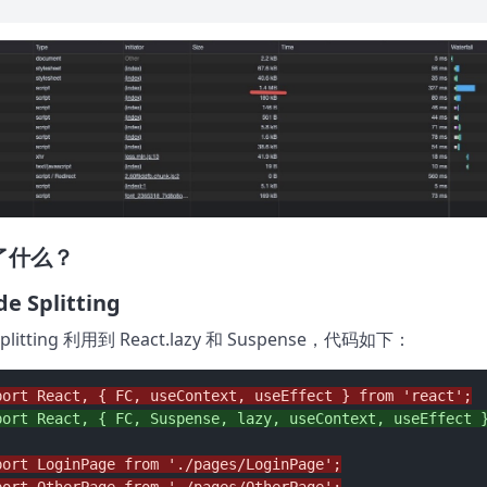
了什么？
de Splitting
Splitting 利用到 React.lazy 和 Suspense，代码如下：
port React, { FC, useContext, useEffect } from 'react';
port React, { FC, Suspense, lazy, useContext, useEffect 
port LoginPage from './pages/LoginPage';
port OtherPage from './pages/OtherPage';