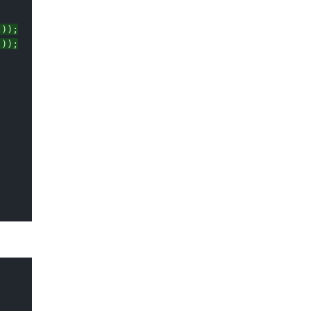
'));
'));