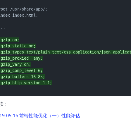
root /usr/share/app/;

index index.html;

..

 gzip on;
 gzip_static on;
 gzip_types text/plain text/css application/json applica
 gzip_proxied  any;
 gzip_vary on;
 gzip_comp_level 6;
 gzip_buffers 16 8k;
 gzip_http_version 1.1;
读：
019-05-16 前端性能优化（一）性能评估