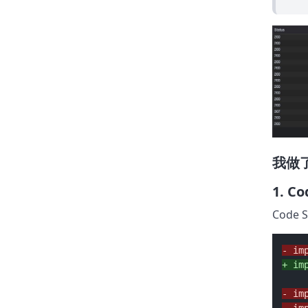
我做
1. Co
Code 
- im
+ im
- im
- im