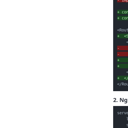
+ co
+ co
+  <
-   
-   
+   
+   
+  <
</Ro
2. Ng
serve
    
    s